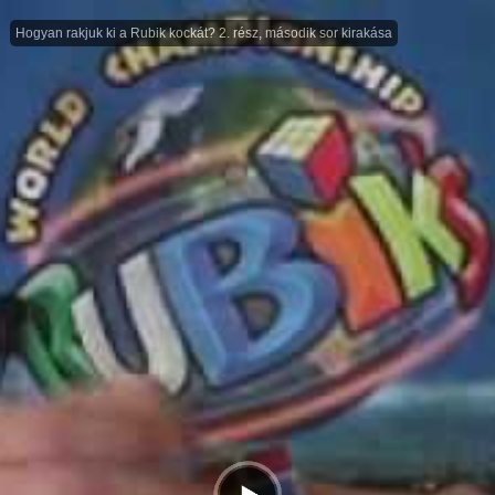
Hogyan rakjuk ki a Rubik kockát? 2. rész, második sor kirakása