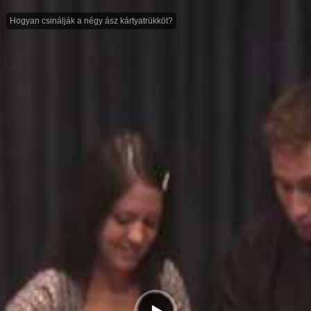
Hogyan csinálják a négy ász kártyatrükköt?