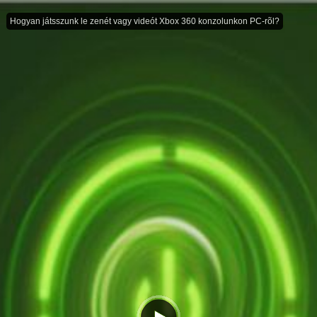
Hogyan játsszunk le zenét vagy videót Xbox 360 konzolunkon PC-rõl?
Hogyan játsszunk le zenét vagy videót Xbox 360 konzolunkon PC-rõl?