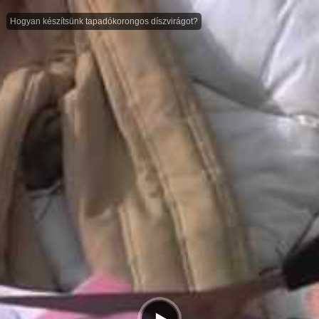
Hogyan készítsünk tapadókorongos díszvirágot?