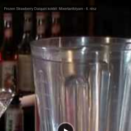
Frozen Strawberry Daiquiri koktél: Mixertanfolyam - 6. rész