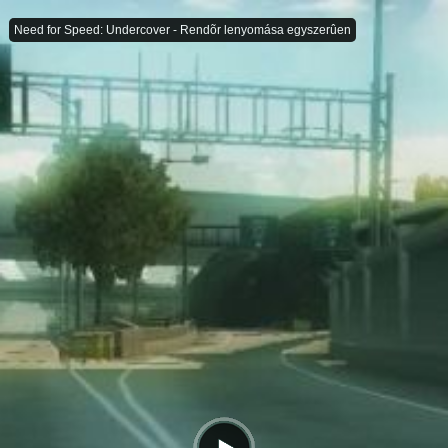
Need for Speed: Undercover - Rendõr lenyomása egyszerûen
Need for Speed: Undercover - Rendõr lenyomása egyszerûen