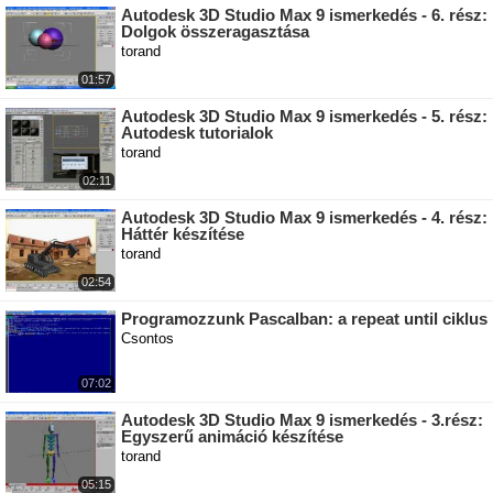
Autodesk 3D Studio Max 9 ismerkedés - 6. rész:
Dolgok összeragasztása
torand
01:57
Autodesk 3D Studio Max 9 ismerkedés - 5. rész:
Autodesk tutorialok
torand
02:11
Autodesk 3D Studio Max 9 ismerkedés - 4. rész:
Háttér készítése
torand
02:54
Programozzunk Pascalban: a repeat until ciklus
Csontos
07:02
Autodesk 3D Studio Max 9 ismerkedés - 3.rész:
Egyszerű animáció készítése
torand
05:15