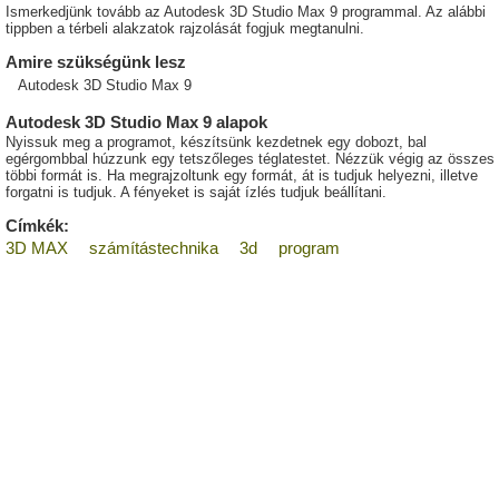
Ismerkedjünk tovább az Autodesk 3D Studio Max 9 programmal. Az alábbi
tippben a térbeli alakzatok rajzolását fogjuk megtanulni.
Amire szükségünk lesz
Autodesk 3D Studio Max 9
Autodesk 3D Studio Max 9 alapok
Nyissuk meg a programot, készítsünk kezdetnek egy dobozt, bal
egérgombbal húzzunk egy tetszőleges téglatestet. Nézzük végig az összes
többi formát is. Ha megrajzoltunk egy formát, át is tudjuk helyezni, illetve
forgatni is tudjuk. A fényeket is saját ízlés tudjuk beállítani.
Címkék:
3D MAX
számítástechnika
3d
program