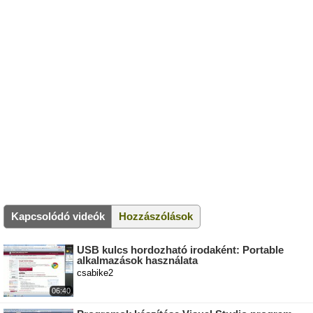
Kapcsolódó videók
Hozzászólások
USB kulcs hordozható irodaként: Portable
alkalmazások használata
csabike2
06:40