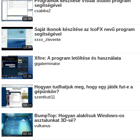
Programok készítése Visual Studio program
segítségével
csabike2
12:38
Saját ikonok készítése az IcoFX nevű program
segítségével
xxxx_zlevente
03:34
Xfire: A program letöltése és használata
gigaterminator
02:36
Hogyan tudhatjuk meg, hogy egy játék fut-e a
gépünkön?
szentkuti11
02:24
BumpTop: Hogyan alakítsuk Windows-os
asztalunkat 3D-sé?
vulkanus
02:16