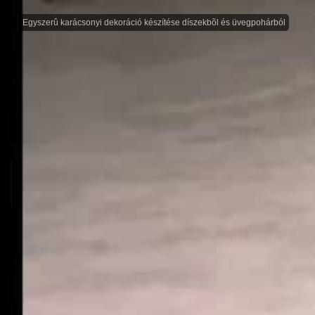
Egyszerû karácsonyi dekoráció készítése díszekbõl és üvegpohárból