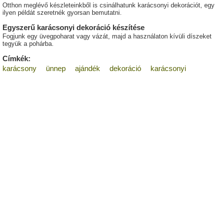
Otthon meglévő készleteinkből is csinálhatunk karácsonyi dekorációt, egy
ilyen példát szeretnék gyorsan bemutatni.
Egyszerű karácsonyi dekoráció készítése
Fogjunk egy üvegpoharat vagy vázát, majd a használaton kívüli díszeket
tegyük a pohárba.
Címkék:
karácsony
ünnep
ajándék
dekoráció
karácsonyi