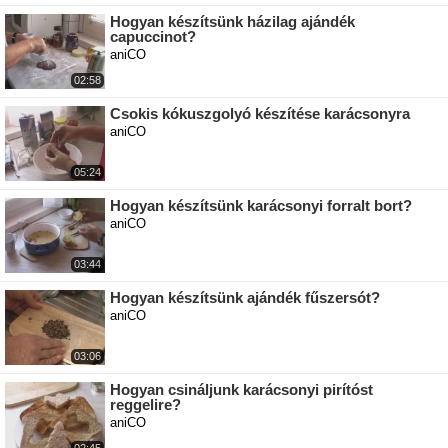
Hogyan készítsünk házilag ajándék
capuccinot?
aniCO
02:58
Csokis kókuszgolyó készítése karácsonyra
aniCO
05:24
Hogyan készítsünk karácsonyi forralt bort?
aniCO
03:44
Hogyan készítsünk ajándék fűszersót?
aniCO
03:06
Hogyan csináljunk karácsonyi pirítóst
reggelire?
aniCO