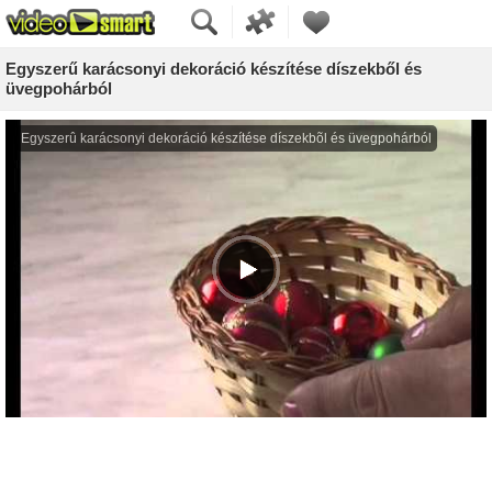
Egyszerű karácsonyi dekoráció készítése díszekből és
üvegpohárból