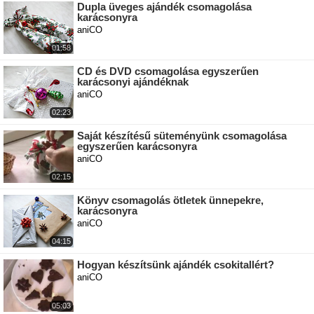
Dupla üveges ajándék csomagolása
karácsonyra
aniCO
01:58
CD és DVD csomagolása egyszerűen
karácsonyi ajándéknak
aniCO
02:23
Saját készítésű süteményünk csomagolása
egyszerűen karácsonyra
aniCO
02:15
Könyv csomagolás ötletek ünnepekre,
karácsonyra
aniCO
04:15
Hogyan készítsünk ajándék csokitallért?
aniCO
05:03