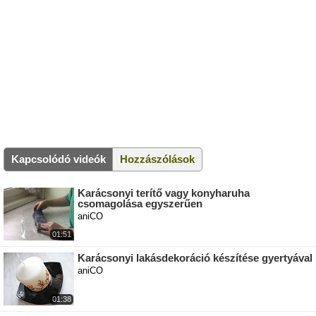
Kapcsolódó videók
Hozzászólások
Karácsonyi terítő vagy konyharuha
csomagolása egyszerűen
aniCO
01:51
Karácsonyi lakásdekoráció készítése gyertyával
aniCO
01:38