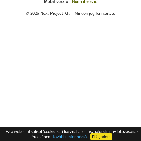
Mobil verzió
-
Normál verzió
© 2026 Next Project Kft. - Minden jog fenntartva.
Ez a weboldal sütiket (cookie-kat) használ a felhasználói élmény fokozásának
További információ!
érdekében!
Elfogadom