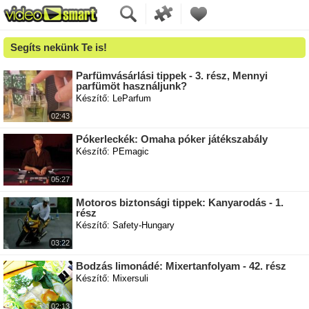
Segíts nekünk Te is!
Parfümvásárlási tippek - 3. rész, Mennyi
parfümöt használjunk?
Készítő: LeParfum
02:43
Pókerleckék: Omaha póker játékszabály
Készítő: PEmagic
05:27
Motoros biztonsági tippek: Kanyarodás - 1.
rész
Készítő: Safety-Hungary
03:22
Bodzás limonádé: Mixertanfolyam - 42. rész
Készítő: Mixersuli
02:13