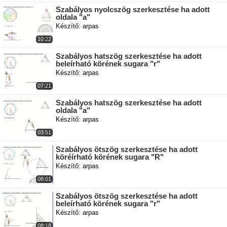
Szabályos nyolcszög szerkesztése ha adott
oldala "a"
Készítő: arpas
10:22
Szabályos hatszög szerkesztése ha adott
beleírható körének sugara "r"
Készítő: arpas
07:21
Szabályos hatszög szerkesztése ha adott
oldala "a"
Készítő: arpas
03:51
Szabályos ötszög szerkesztése ha adott
köréírható körének sugara "R"
Készítő: arpas
06:01
Szabályos ötszög szerkesztése ha adott
beleírható körének sugara "r"
Készítő: arpas
08:18