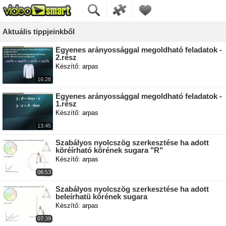
Aktuális tippjeinkből
Egyenes arányossággal megoldható feladatok -
2.rész
Készítő: arpas
16:28
Egyenes arányossággal megoldható feladatok -
1.rész
Készítő: arpas
13:45
Szabályos nyolcszög szerkesztése ha adott
köréírható körének sugara "R"
Készítő: arpas
06:53
Szabályos nyolcszög szerkesztése ha adott
beleírhatü körének sugara
Készítő: arpas
07:39