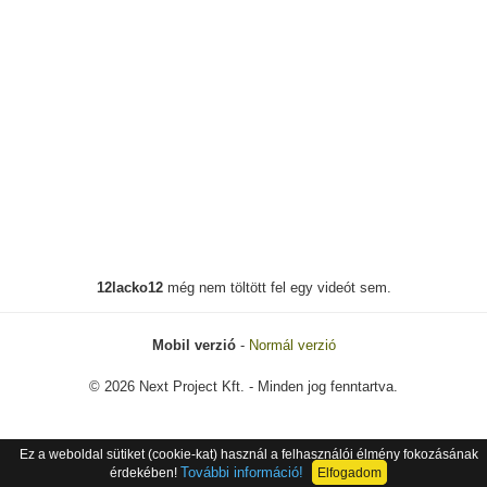
12lacko12
még nem töltött fel egy videót sem.
Mobil verzió
-
Normál verzió
© 2026 Next Project Kft. - Minden jog fenntartva.
Ez a weboldal sütiket (cookie-kat) használ a felhasználói élmény fokozásának
További információ!
érdekében!
Elfogadom