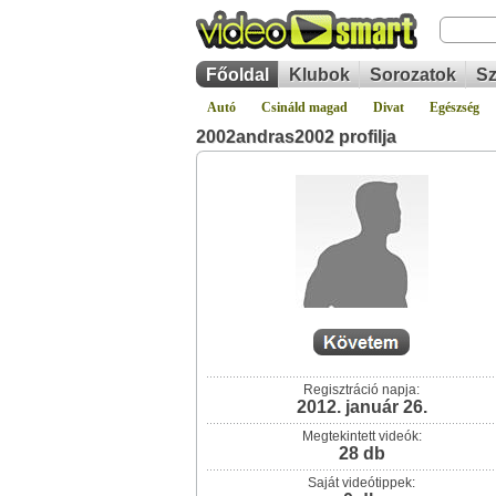
Főoldal
Klubok
Sorozatok
Sz
Autó
Csináld magad
Divat
Egészség
2002andras2002 profilja
Regisztráció napja:
2012. január 26.
Megtekintett videók:
28 db
Saját videótippek: