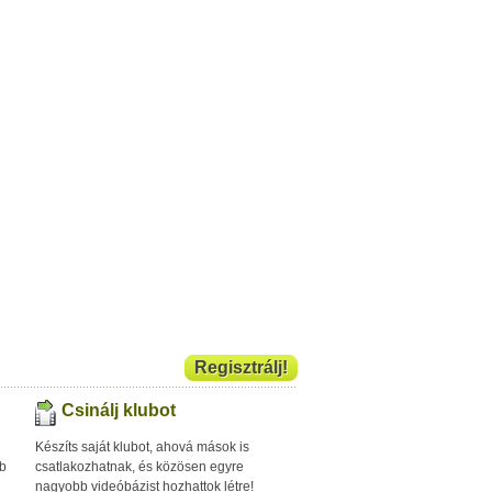
Regisztrálj!
Csinálj klubot
Készíts saját klubot, ahová mások is
bb
csatlakozhatnak, és közösen egyre
nagyobb videóbázist hozhattok létre!