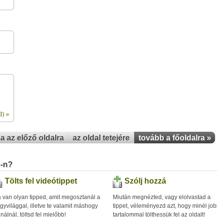
3) »
za az előző oldalra
az oldal tetejére
tovább a főoldalra »
u-n?
Tölts fel videótippet
Szólj hozzá
 van olyan tipped, amit megosztanál a
Miután megnézted, vagy elolvastad a
gyvilággal, illetve te valamit máshogy
tippet, véleményezd azt, hogy minél jo
inálnál, töltsd fel mielőbb!
tartalommal tölthessük fel az oldalt!