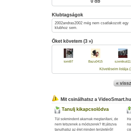
0 db
Klubtagságok
2002andras2002 még nem csatlakozott egy
klubhoz sem.
Őket követem (3 »)
tomi97
Bazu0415
szentkuti11
Követéseim listája (
« viss
Mit csinálhatsz a VideoSmart.h
Tanulj kikapcsolódva
Túl sokmindent akarnak megtanítani, de
Ha
nem tetszenek a módszerek? Itt játszva
na
tanulhatsz az élet minden területéről!
cs