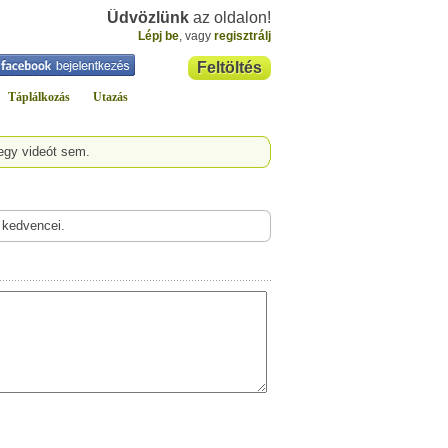
Üdvözlünk
az oldalon!
Lépj be
, vagy
regisztrálj
Feltöltés
Táplálkozás
Utazás
egy videót sem.
 kedvencei.