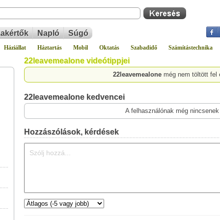
akértők
Napló
Súgó
Háziállat
Háztartás
Mobil
Oktatás
Szabadidő
Számítástechnika
22leavemealone videótippjei
22leavemealone
még nem töltött fel
22leavemealone kedvencei
A felhasználónak még nincsenek
Hozzászólások, kérdések