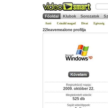
Főoldal
Klubok
Sorozatok
Sz
Autó
Csináld magad
Divat
Egészség
22leavemealone profilja
Regisztráció napja:
2009. október 22.
Megtekintett videók:
525 db
Saját videótippek: