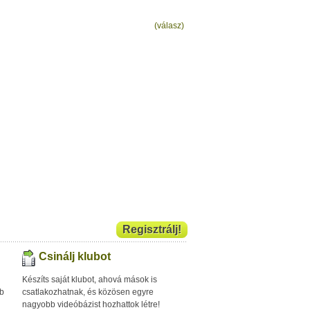
(válasz)
Regisztrálj!
Csinálj klubot
Készíts saját klubot, ahová mások is
bb
csatlakozhatnak, és közösen egyre
nagyobb videóbázist hozhattok létre!