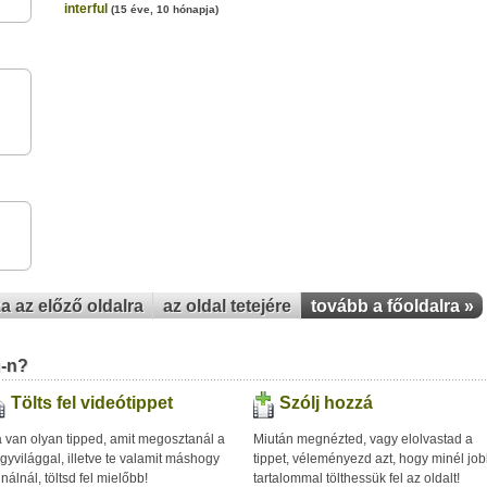
interful
(15 éve, 10 hónapja)
za az előző oldalra
az oldal tetejére
tovább a főoldalra »
u-n?
Tölts fel videótippet
Szólj hozzá
 van olyan tipped, amit megosztanál a
Miután megnézted, vagy elolvastad a
gyvilággal, illetve te valamit máshogy
tippet, véleményezd azt, hogy minél jo
inálnál, töltsd fel mielőbb!
tartalommal tölthessük fel az oldalt!