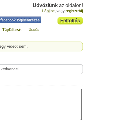
Üdvözlünk
az oldalon!
Lépj be
, vagy
regisztrálj
Feltöltés
Táplálkozás
Utazás
 egy videót sem.
 kedvencei.