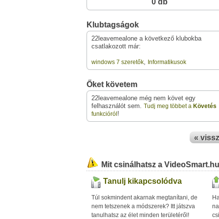
0 db
Klubtagságok
22leavemealone a következő klubokba
csatlakozott már:
,
windows 7 szeretők
Informatikusok
Őket követem
22leavemealone még nem követ egy
felhasználót sem.
Tudj meg többet a
Követés
!
funkcióról
« viss
Mit csinálhatsz a VideoSmart.h
Tanulj kikapcsolódva
Túl sokmindent akarnak megtanítani, de
Ha
nem tetszenek a módszerek? Itt játszva
na
tanulhatsz az élet minden területéről!
cs