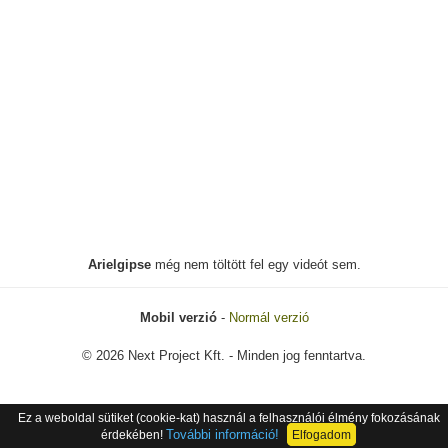
Arielgipse
még nem töltött fel egy videót sem.
Mobil verzió
-
Normál verzió
© 2026 Next Project Kft. - Minden jog fenntartva.
Ez a weboldal sütiket (cookie-kat) használ a felhasználói élmény fokozásának
További információ!
érdekében!
Elfogadom