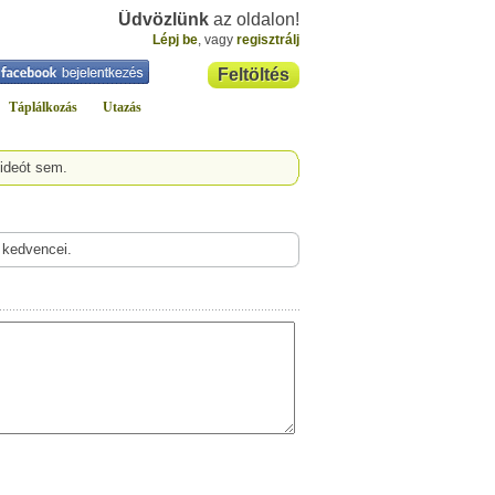
Üdvözlünk
az oldalon!
Lépj be
, vagy
regisztrálj
Feltöltés
Táplálkozás
Utazás
videót sem.
 kedvencei.