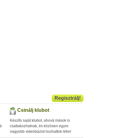
Regisztrálj!
Csinálj klubot
Készíts saját klubot, ahová mások is
bb
csatlakozhatnak, és közösen egyre
nagyobb videóbázist hozhattok létre!