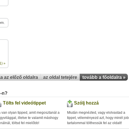
em.
1) »
za az előző oldalra
az oldal tetejére
tovább a főoldalra »
u-n?
Tölts fel videótippet
Szólj hozzá
 van olyan tipped, amit megosztanál a
Miután megnézted, vagy elolvastad a
gyvilággal, illetve te valamit máshogy
tippet, véleményezd azt, hogy minél jo
inálnál, töltsd fel mielőbb!
tartalommal tölthessük fel az oldalt!