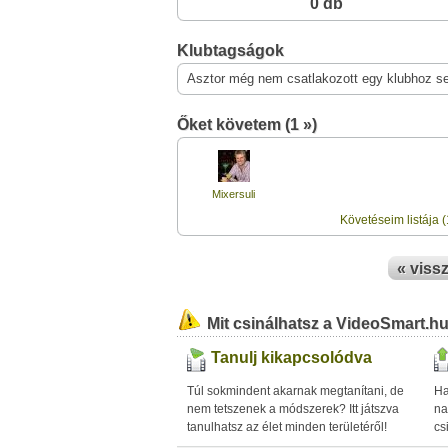
0 db
Klubtagságok
Asztor még nem csatlakozott egy klubhoz s
Őket követem (1 »)
Mixersuli
Követéseim listája (
« viss
Mit csinálhatsz a VideoSmart.h
Tanulj kikapcsolódva
Túl sokmindent akarnak megtanítani, de
Ha
nem tetszenek a módszerek? Itt játszva
na
tanulhatsz az élet minden területéről!
cs