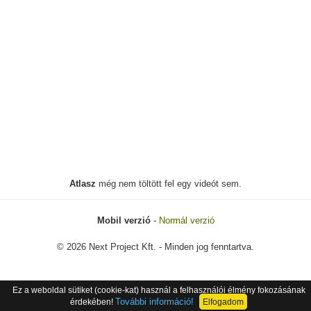
Atlasz
még nem töltött fel egy videót sem.
Mobil verzió
-
Normál verzió
© 2026 Next Project Kft. - Minden jog fenntartva.
Ez a weboldal sütiket (cookie-kat) használ a felhasználói élmény fokozásának
További információ!
érdekében!
Elfogadom