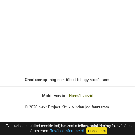
Charlesmop
még nem töltött fel egy videót sem.
Mobil verzió
-
Normál verzió
© 2026 Next Project Kft. - Minden jog fenntartva.
Ez a weboldal sütiket (cookie-kat) használ a felhasználói élmény fokozásának
További információ!
érdekében!
Elfogadom