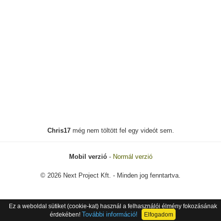
Chris17
még nem töltött fel egy videót sem.
Mobil verzió
-
Normál verzió
© 2026 Next Project Kft. - Minden jog fenntartva.
Ez a weboldal sütiket (cookie-kat) használ a felhasználói élmény fokozásának
További információ!
érdekében!
Elfogadom