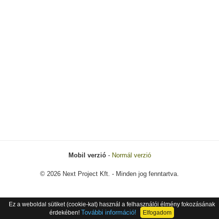
Mobil verzió
-
Normál verzió
© 2026 Next Project Kft. - Minden jog fenntartva.
Ez a weboldal sütiket (cookie-kat) használ a felhasználói élmény fokozásának
További információ!
érdekében!
Elfogadom