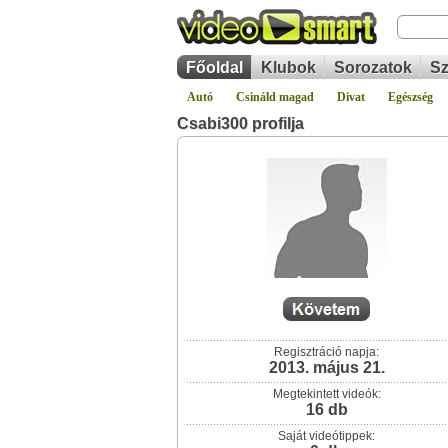
Főoldal
Klubok
Sorozatok
Sz
Autó
Csináld magad
Divat
Egészség
Csabi300 profilja
Regisztráció napja:
2013. május 21.
Megtekintett videók:
16 db
Saját videótippek: