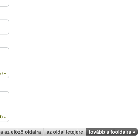
2) »
1) »
za az előző oldalra
az oldal tetejére
tovább a főoldalra »