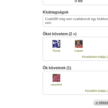
0 db
Klubtagságok
Csabi300 még nem csatlakozott egy klubhoz
sem.
Őket követem (2 »)
Ryouji
Leguan
Követéseim listája (
Ők követnek (1)
reka4444
Követőim listája (
« viss