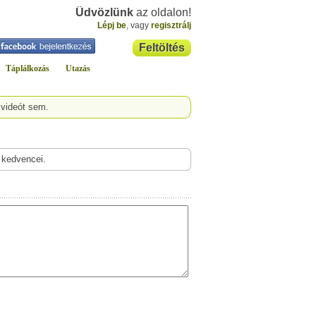
Üdvözlünk
az oldalon!
Lépj be
, vagy
regisztrálj
Feltöltés
Táplálkozás
Utazás
 videót sem.
 kedvencei.