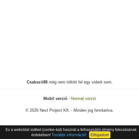
Csabszii88
még nem töltött fel egy videót sem.
Mobil verzió
-
Normál verzió
© 2026 Next Project Kft. - Minden jog fenntartva.
Ez a weboldal sütiket (cookie-kat) használ a felhasználói élmény fokozásának
További információ!
érdekében!
Elfogadom