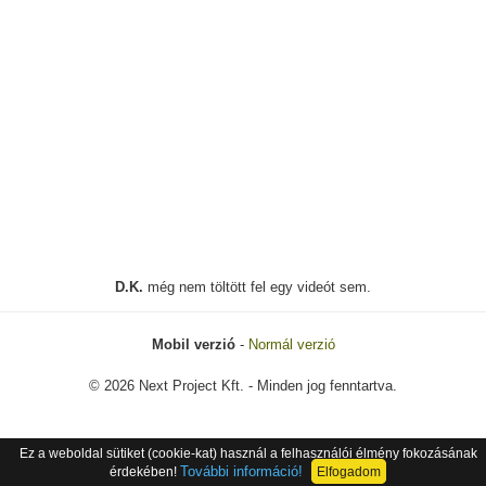
D.K.
még nem töltött fel egy videót sem.
Mobil verzió
-
Normál verzió
© 2026 Next Project Kft. - Minden jog fenntartva.
Ez a weboldal sütiket (cookie-kat) használ a felhasználói élmény fokozásának
További információ!
érdekében!
Elfogadom