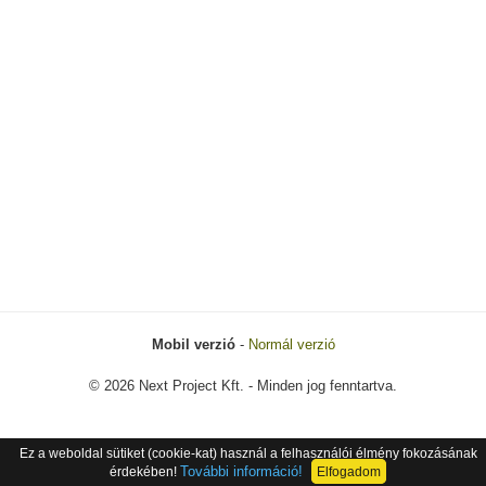
Mobil verzió
-
Normál verzió
© 2026 Next Project Kft. - Minden jog fenntartva.
Ez a weboldal sütiket (cookie-kat) használ a felhasználói élmény fokozásának
További információ!
érdekében!
Elfogadom