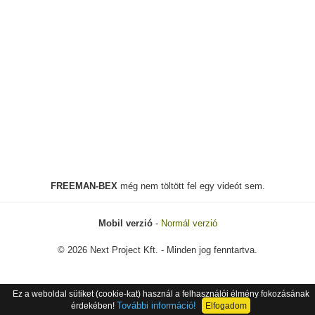
FREEMAN-BEX
még nem töltött fel egy videót sem.
Mobil verzió
-
Normál verzió
© 2026 Next Project Kft. - Minden jog fenntartva.
Ez a weboldal sütiket (cookie-kat) használ a felhasználói élmény fokozásának
További információ!
érdekében!
Elfogadom