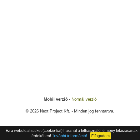
Mobil verzió
-
Normál verzió
© 2026 Next Project Kft. - Minden jog fenntartva.
Ez a weboldal sütiket (cookie-kat) használ a felhasználói élmény fokozásának
További információ!
érdekében!
Elfogadom