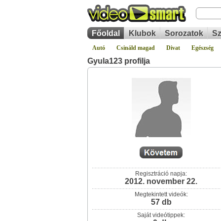
Főoldal
Klubok
Sorozatok
Sz
Autó
Csináld magad
Divat
Egészség
Gyula123 profilja
Regisztráció napja:
2012. november 22.
Megtekintett videók:
57 db
Saját videótippek: