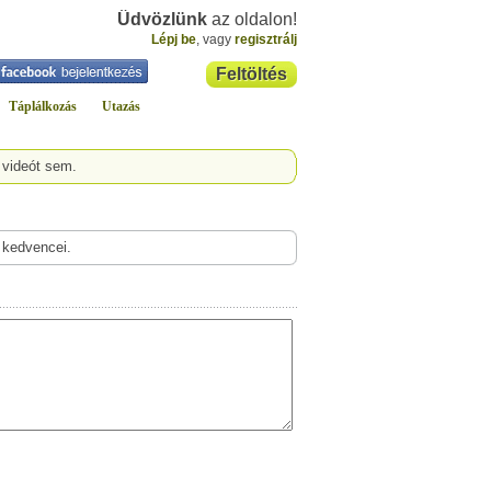
Üdvözlünk
az oldalon!
Lépj be
, vagy
regisztrálj
Feltöltés
Táplálkozás
Utazás
 videót sem.
 kedvencei.