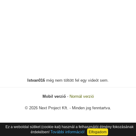
Istvan016
még nem töltött fel egy videót sem.
Mobil verzió
-
Normál verzió
© 2026 Next Project Kft. - Minden jog fenntartva.
Ez a weboldal sütiket (cookie-kat) használ a felhasználói élmény fokozásának
További információ!
érdekében!
Elfogadom