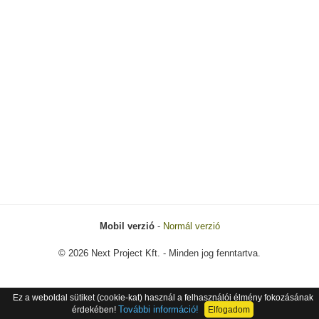
Mobil verzió
-
Normál verzió
© 2026 Next Project Kft. - Minden jog fenntartva.
Ez a weboldal sütiket (cookie-kat) használ a felhasználói élmény fokozásának
További információ!
érdekében!
Elfogadom