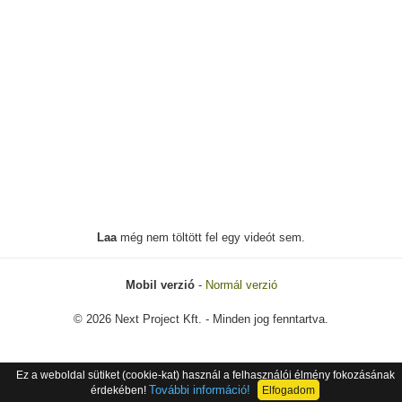
Laa
még nem töltött fel egy videót sem.
Mobil verzió
-
Normál verzió
© 2026 Next Project Kft. - Minden jog fenntartva.
Ez a weboldal sütiket (cookie-kat) használ a felhasználói élmény fokozásának
További információ!
érdekében!
Elfogadom