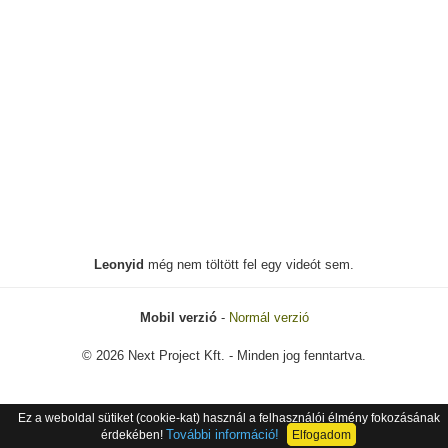
Leonyid
még nem töltött fel egy videót sem.
Mobil verzió
-
Normál verzió
© 2026 Next Project Kft. - Minden jog fenntartva.
Ez a weboldal sütiket (cookie-kat) használ a felhasználói élmény fokozásának
További információ!
érdekében!
Elfogadom