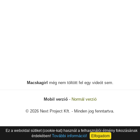
Macskagirl
még nem töltött fel egy videót sem.
Mobil verzió
-
Normál verzió
© 2026 Next Project Kft. - Minden jog fenntartva.
Ez a weboldal sütiket (cookie-kat) használ a felhasználói élmény fokozásának
További információ!
érdekében!
Elfogadom