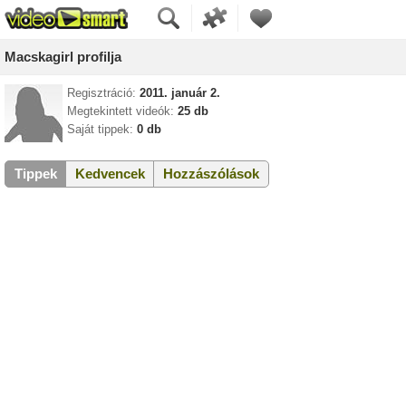
Macskagirl profilja
Regisztráció:
2011. január 2.
Megtekintett videók:
25 db
Saját tippek:
0 db
Tippek
Kedvencek
Hozzászólások