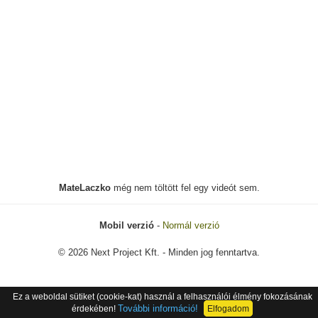
MateLaczko
még nem töltött fel egy videót sem.
Mobil verzió
-
Normál verzió
© 2026 Next Project Kft. - Minden jog fenntartva.
Ez a weboldal sütiket (cookie-kat) használ a felhasználói élmény fokozásának
További információ!
érdekében!
Elfogadom