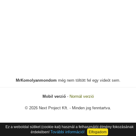
MrKomolyanmondom
még nem töltött fel egy videót sem.
Mobil verzió
-
Normál verzió
© 2026 Next Project Kft. - Minden jog fenntartva.
Ez a weboldal sütiket (cookie-kat) használ a felhasználói élmény fokozásának
További információ!
érdekében!
Elfogadom