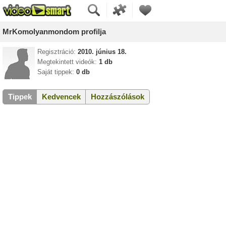
MrKomolyanmondom profilja
Regisztráció:
2010. június 18.
Megtekintett videók:
1 db
Saját tippek:
0 db
Tippek
Kedvencek
Hozzászólások