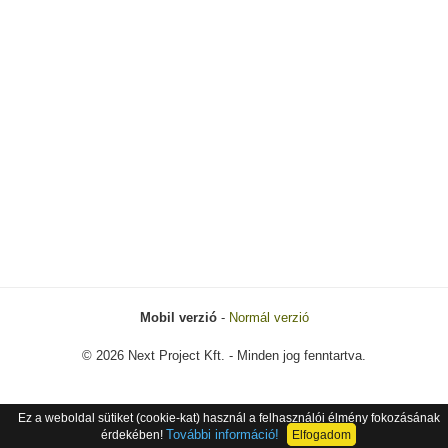
Mobil verzió
-
Normál verzió
© 2026 Next Project Kft. - Minden jog fenntartva.
Ez a weboldal sütiket (cookie-kat) használ a felhasználói élmény fokozásának
További információ!
érdekében!
Elfogadom