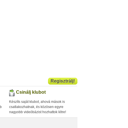
Regisztrálj!
Csinálj klubot
Készíts saját klubot, ahová mások is
bb
csatlakozhatnak, és közösen egyre
nagyobb videóbázist hozhattok létre!