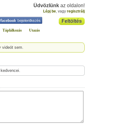
Üdvözlünk
az oldalon!
Lépj be
, vagy
regisztrálj
Feltöltés
Táplálkozás
Utazás
y videót sem.
 kedvencei.