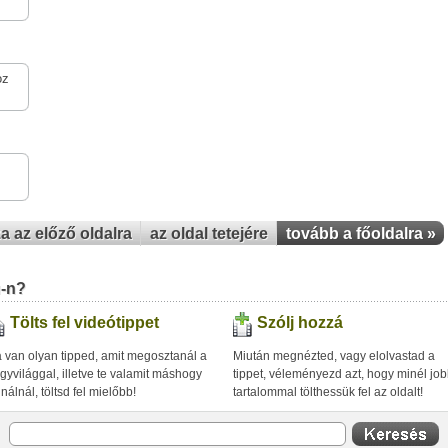
oz
za az előző oldalra
az oldal tetejére
tovább a főoldalra »
u-n?
Tölts fel videótippet
Szólj hozzá
 van olyan tipped, amit megosztanál a
Miután megnézted, vagy elolvastad a
gyvilággal, illetve te valamit máshogy
tippet, véleményezd azt, hogy minél jo
inálnál, töltsd fel mielőbb!
tartalommal tölthessük fel az oldalt!