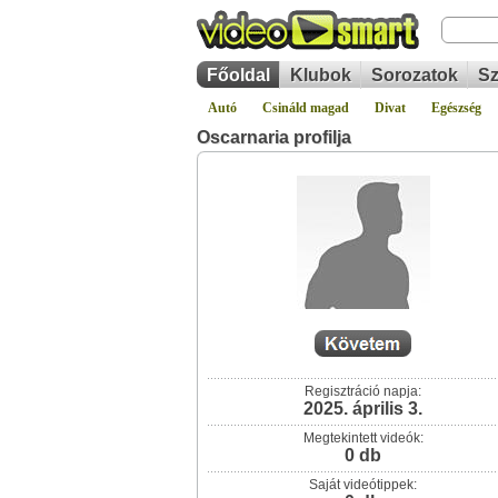
Főoldal
Klubok
Sorozatok
Sz
Autó
Csináld magad
Divat
Egészség
Oscarnaria profilja
Regisztráció napja:
2025. április 3.
Megtekintett videók:
0 db
Saját videótippek: