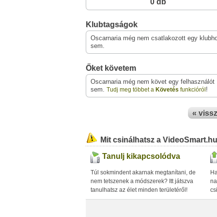
0 db
Klubtagságok
Oscarnaria még nem csatlakozott egy klubh
sem.
Őket követem
Oscarnaria még nem követ egy felhasználót
sem.
!
Tudj meg többet a
Követés
funkcióról
« viss
Mit csinálhatsz a VideoSmart.h
Tanulj kikapcsolódva
Túl sokmindent akarnak megtanítani, de
Ha
nem tetszenek a módszerek? Itt játszva
na
tanulhatsz az élet minden területéről!
cs