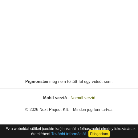
Pigmonstee
még nem töltött fel egy videót sem.
Mobil verzió
-
Normál verzió
© 2026 Next Project Kft. - Minden jog fenntartva.
Ez a weboldal sütiket (cookie-kat) használ a felhasználói élmény fokozásának
További információ!
érdekében!
Elfogadom