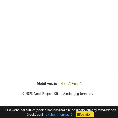
Mobil verzió
-
Normál verzió
© 2026 Next Project Kft. - Minden jog fenntartva.
Ez a weboldal sütiket (cookie-kat) használ a felhasználói élmény fokozásának
További információ!
érdekében!
Elfogadom