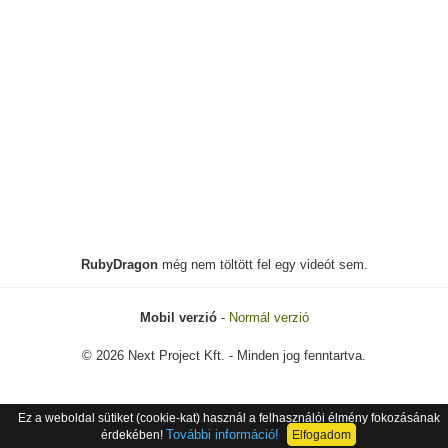
RubyDragon
még nem töltött fel egy videót sem.
Mobil verzió
-
Normál verzió
© 2026 Next Project Kft. - Minden jog fenntartva.
Ez a weboldal sütiket (cookie-kat) használ a felhasználói élmény fokozásának
További információ!
érdekében!
Elfogadom