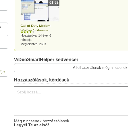
01:52
Call of Duty Modern
y
Warfare 2: Hogyan
unbannoljuk magunkat?
Hozzáadva: 14 éve, 6
hónapja
Megtekintve: 2653
ViDeoSmartHelper kedvencei
A felhasználónak még nincsenek
2) »
Hozzászólások, kérdések
Még nincsenek hozzászólások.
Legyél Te az első!