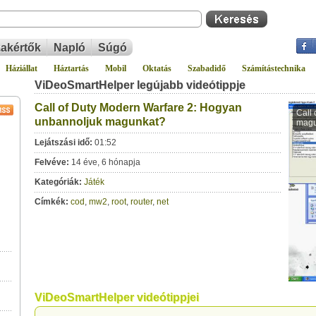
akértők
Napló
Súgó
Háziállat
Háztartás
Mobil
Oktatás
Szabadidő
Számítástechnika
ViDeoSmartHelper legújabb videótippje
Call of Duty Modern Warfare 2: Hogyan
unbannoljuk magunkat?
Lejátszási idő:
01:52
Felvéve:
14 éve, 6 hónapja
Kategóriák:
Játék
Címkék:
cod
,
mw2
,
root
,
router
,
net
ViDeoSmartHelper videótippjei