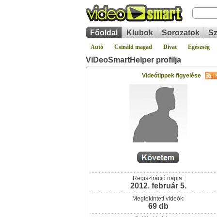
Főoldal
Klubok
Sorozatok
Sz
Autó
Csináld magad
Divat
Egészség
ViDeoSmartHelper profilja
Videótippek figyelése
Regisztráció napja:
2012. február 5.
Megtekintett videók:
69 db