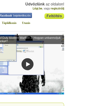
Üdvözlünk
az oldalon!
Lépj be
, vagy
regisztrálj
Feltöltés
Táplálkozás
Utazás