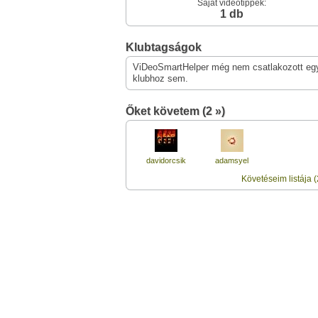
Saját videótippek:
1 db
Klubtagságok
ViDeoSmartHelper még nem csatlakozott eg
klubhoz sem.
Őket követem (2 »)
davidorcsik
adamsyel
Követéseim listája (