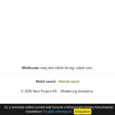
Wildhunter
még nem töltött fel egy videót sem.
Mobil verzió
-
Normál verzió
© 2026 Next Project Kft. - Minden jog fenntartva.
Ez a weboldal sütiket (cookie-kat) használ a felhasználói élmény fokozásának
További információ!
érdekében!
Elfogadom