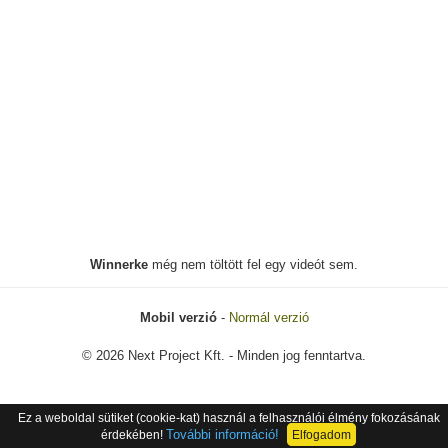
Winnerke
még nem töltött fel egy videót sem.
Mobil verzió
-
Normál verzió
© 2026 Next Project Kft. - Minden jog fenntartva.
Ez a weboldal sütiket (cookie-kat) használ a felhasználói élmény fokozásának
További információ!
érdekében!
Elfogadom