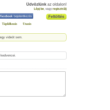
Üdvözlünk
az oldalon!
Lépj be
, vagy
regisztrálj
Feltöltés
Táplálkozás
Utazás
 egy videót sem.
 kedvencei.