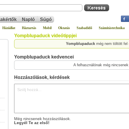
akértők
Napló
Súgó
Háziállat
Háztartás
Mobil
Oktatás
Szabadidő
Számítástechnika
Yompblupaduck videótippjei
Yompblupaduck
még nem töltött fel
Yompblupaduck kedvencei
A felhasználónak még nincsenek
Hozzászólások, kérdések
Még nincsenek hozzászólások.
Legyél Te az első!