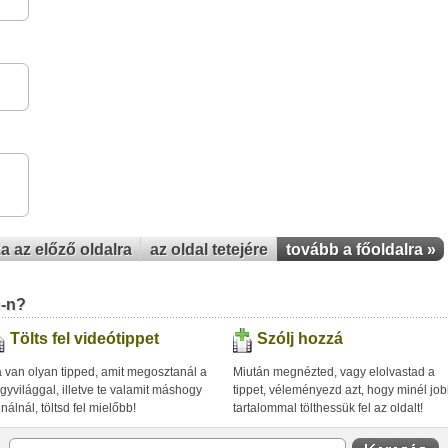
za az előző oldalra
az oldal tetejére
tovább a főoldalra »
u-n?
Tölts fel videótippet
Szólj hozzá
 van olyan tipped, amit megosztanál a
Miután megnézted, vagy elolvastad a
gyvilággal, illetve te valamit máshogy
tippet, véleményezd azt, hogy minél jo
inálnál, töltsd fel mielőbb!
tartalommal tölthessük fel az oldalt!