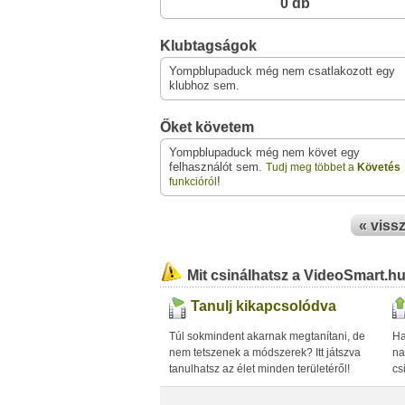
0 db
Klubtagságok
Yompblupaduck még nem csatlakozott egy
klubhoz sem.
Őket követem
Yompblupaduck még nem követ egy
felhasználót sem.
Tudj meg többet a
Követés
!
funkcióról
« viss
Mit csinálhatsz a VideoSmart.h
Tanulj kikapcsolódva
Túl sokmindent akarnak megtanítani, de
Ha
nem tetszenek a módszerek? Itt játszva
na
tanulhatsz az élet minden területéről!
cs