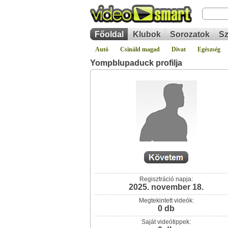
Főoldal
Klubok
Sorozatok
Sz
Autó
Csináld magad
Divat
Egészség
Yompblupaduck profilja
Regisztráció napja:
2025. november 18.
Megtekintett videók:
0 db
Saját videótippek: