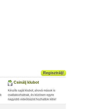
Regisztrálj!
Csinálj klubot
Készíts saját klubot, ahová mások is
bb
csatlakozhatnak, és közösen egyre
nagyobb videóbázist hozhattok létre!