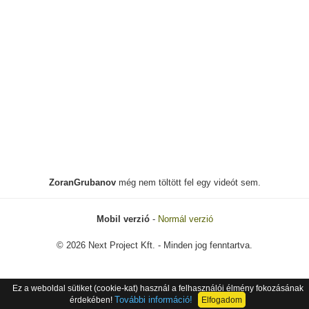
ZoranGrubanov
még nem töltött fel egy videót sem.
Mobil verzió
-
Normál verzió
© 2026 Next Project Kft. - Minden jog fenntartva.
Ez a weboldal sütiket (cookie-kat) használ a felhasználói élmény fokozásának
További információ!
érdekében!
Elfogadom