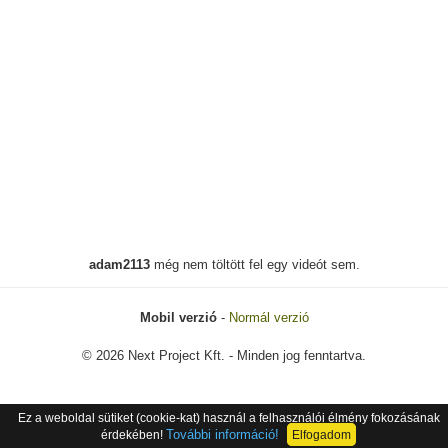
adam2113
még nem töltött fel egy videót sem.
Mobil verzió
-
Normál verzió
© 2026 Next Project Kft. - Minden jog fenntartva.
Ez a weboldal sütiket (cookie-kat) használ a felhasználói élmény fokozásának
További információ!
érdekében!
Elfogadom