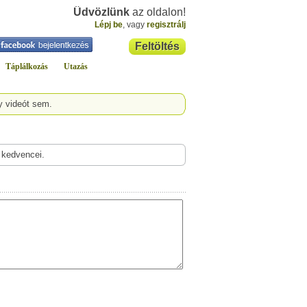
Üdvözlünk
az oldalon!
Lépj be
, vagy
regisztrálj
Feltöltés
Táplálkozás
Utazás
y videót sem.
 kedvencei.