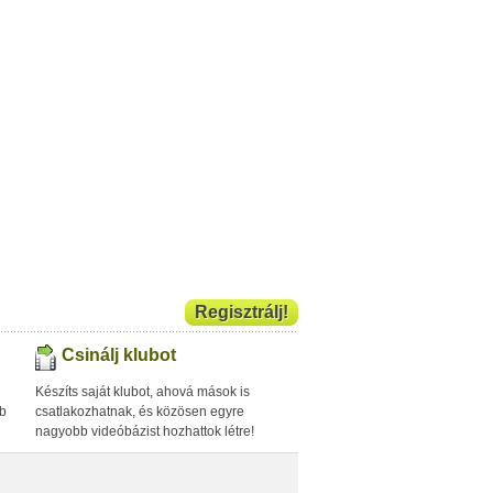
Regisztrálj!
Csinálj klubot
Készíts saját klubot, ahová mások is
bb
csatlakozhatnak, és közösen egyre
nagyobb videóbázist hozhattok létre!