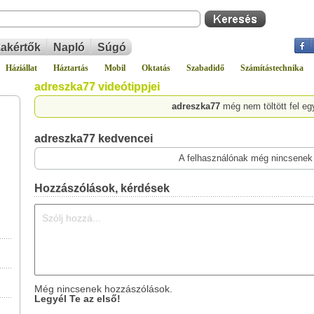
akértők
Napló
Súgó
Háziállat
Háztartás
Mobil
Oktatás
Szabadidő
Számítástechnika
adreszka77 videótippjei
adreszka77
még nem töltött fel eg
adreszka77 kedvencei
A felhasználónak még nincsenek
Hozzászólások, kérdések
Még nincsenek hozzászólások.
Legyél Te az első!