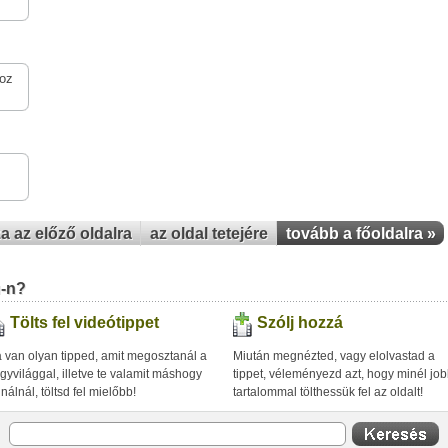
hoz
za az előző oldalra
az oldal tetejére
tovább a főoldalra »
u-n?
Tölts fel videótippet
Szólj hozzá
 van olyan tipped, amit megosztanál a
Miután megnézted, vagy elolvastad a
gyvilággal, illetve te valamit máshogy
tippet, véleményezd azt, hogy minél jo
inálnál, töltsd fel mielőbb!
tartalommal tölthessük fel az oldalt!