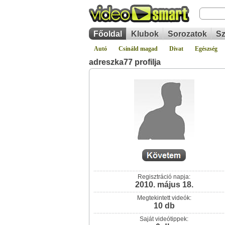
Főoldal
Klubok
Sorozatok
Sz
Autó
Csináld magad
Divat
Egészség
adreszka77 profilja
Regisztráció napja:
2010. május 18.
Megtekintett videók:
10 db
Saját videótippek: