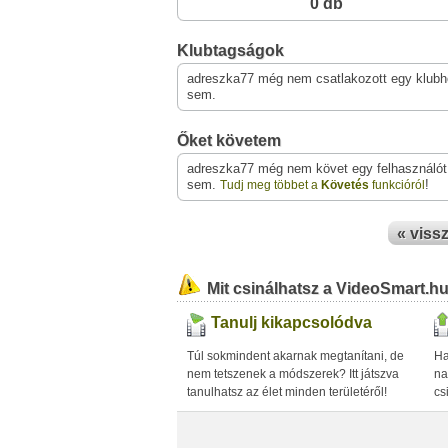
0 db
Klubtagságok
adreszka77 még nem csatlakozott egy klub
sem.
Őket követem
adreszka77 még nem követ egy felhasználót
sem.
!
Tudj meg többet a
Követés
funkcióról
« viss
Mit csinálhatsz a VideoSmart.h
Tanulj kikapcsolódva
Túl sokmindent akarnak megtanítani, de
Ha
nem tetszenek a módszerek? Itt játszva
na
tanulhatsz az élet minden területéről!
cs