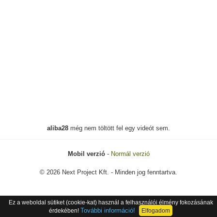
aliba28
még nem töltött fel egy videót sem.
Mobil verzió
-
Normál verzió
© 2026 Next Project Kft. - Minden jog fenntartva.
Ez a weboldal sütiket (cookie-kat) használ a felhasználói élmény fokozásának
További információ!
érdekében!
Elfogadom