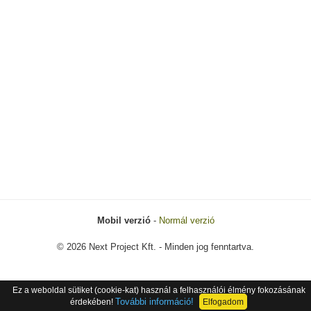
Mobil verzió
-
Normál verzió
© 2026 Next Project Kft. - Minden jog fenntartva.
Ez a weboldal sütiket (cookie-kat) használ a felhasználói élmény fokozásának
További információ!
érdekében!
Elfogadom