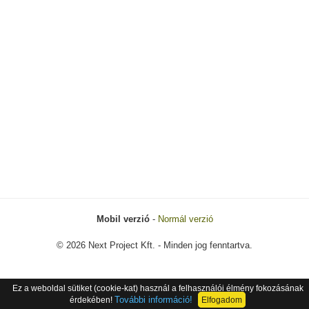
Mobil verzió
-
Normál verzió
© 2026 Next Project Kft. - Minden jog fenntartva.
Ez a weboldal sütiket (cookie-kat) használ a felhasználói élmény fokozásának
További információ!
érdekében!
Elfogadom